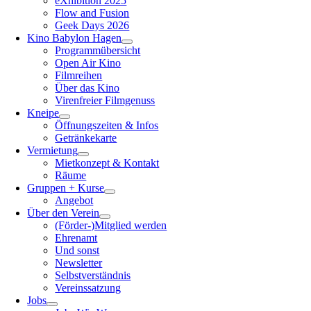
eXhibition 2025
Flow and Fusion
Geek Days 2026
Kino Babylon Hagen
Programmübersicht
Open Air Kino
Filmreihen
Über das Kino
Virenfreier Filmgenuss
Kneipe
Öffnungszeiten & Infos
Getränkekarte
Vermietung
Mietkonzept & Kontakt
Räume
Gruppen + Kurse
Angebot
Über den Verein
(Förder-)Mitglied werden
Ehrenamt
Und sonst
Newsletter
Selbstverständnis
Vereinssatzung
Jobs