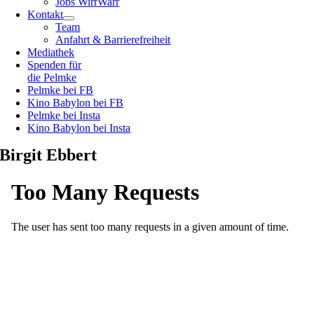
Jobs WirrWarr
Kontakt
Team
Anfahrt & Barrierefreiheit
Mediathek
Spenden für
die Pelmke
Pelmke bei FB
Kino Babylon bei FB
Pelmke bei Insta
Kino Babylon bei Insta
Birgit Ebbert