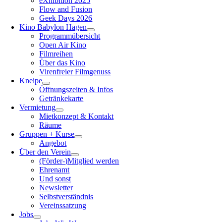
eXhibition 2025
Flow and Fusion
Geek Days 2026
Kino Babylon Hagen
Programmübersicht
Open Air Kino
Filmreihen
Über das Kino
Virenfreier Filmgenuss
Kneipe
Öffnungszeiten & Infos
Getränkekarte
Vermietung
Mietkonzept & Kontakt
Räume
Gruppen + Kurse
Angebot
Über den Verein
(Förder-)Mitglied werden
Ehrenamt
Und sonst
Newsletter
Selbstverständnis
Vereinssatzung
Jobs