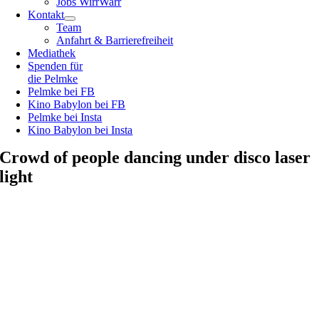
Jobs WirrWarr
Kontakt
Team
Anfahrt & Barrierefreiheit
Mediathek
Spenden für
die Pelmke
Pelmke bei FB
Kino Babylon bei FB
Pelmke bei Insta
Kino Babylon bei Insta
Crowd of people dancing under disco laser
light