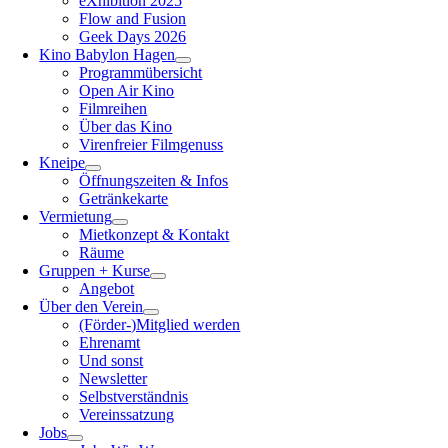
eXhibition 2025
Flow and Fusion
Geek Days 2026
Kino Babylon Hagen
Programmübersicht
Open Air Kino
Filmreihen
Über das Kino
Virenfreier Filmgenuss
Kneipe
Öffnungszeiten & Infos
Getränkekarte
Vermietung
Mietkonzept & Kontakt
Räume
Gruppen + Kurse
Angebot
Über den Verein
(Förder-)Mitglied werden
Ehrenamt
Und sonst
Newsletter
Selbstverständnis
Vereinssatzung
Jobs