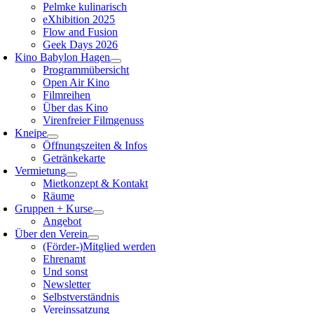
Pelmke kulinarisch
eXhibition 2025
Flow and Fusion
Geek Days 2026
Kino Babylon Hagen
Programmübersicht
Open Air Kino
Filmreihen
Über das Kino
Virenfreier Filmgenuss
Kneipe
Öffnungszeiten & Infos
Getränkekarte
Vermietung
Mietkonzept & Kontakt
Räume
Gruppen + Kurse
Angebot
Über den Verein
(Förder-)Mitglied werden
Ehrenamt
Und sonst
Newsletter
Selbstverständnis
Vereinssatzung