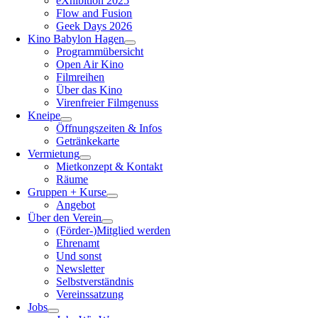
eXhibition 2025
Flow and Fusion
Geek Days 2026
Kino Babylon Hagen
Programmübersicht
Open Air Kino
Filmreihen
Über das Kino
Virenfreier Filmgenuss
Kneipe
Öffnungszeiten & Infos
Getränkekarte
Vermietung
Mietkonzept & Kontakt
Räume
Gruppen + Kurse
Angebot
Über den Verein
(Förder-)Mitglied werden
Ehrenamt
Und sonst
Newsletter
Selbstverständnis
Vereinssatzung
Jobs