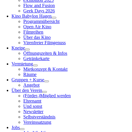
eXhibition 2025
Flow and Fusion
Geek Days 2026
Kino Babylon Hagen
Programmübersicht
Open Air Kino
Filmreihen
Über das Kino
Virenfreier Filmgenuss
Kneipe
Öffnungszeiten & Infos
Getränkekarte
Vermietung
Mietkonzept & Kontakt
Räume
Gruppen + Kurse
Angebot
Über den Verein
(Förder-)Mitglied werden
Ehrenamt
Und sonst
Newsletter
Selbstverständnis
Vereinssatzung
Jobs