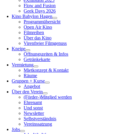
eXhibition 2025
Flow and Fusion
Geek Days 2026
Kino Babylon Hagen
Programmübersicht
Open Air Kino
Filmreihen
Über das Kino
Virenfreier Filmgenuss
Kneipe
Öffnungszeiten & Infos
Getränkekarte
Vermietung
Mietkonzept & Kontakt
Räume
Gruppen + Kurse
Angebot
Über den Verein
(Förder-)Mitglied werden
Ehrenamt
Und sonst
Newsletter
Selbstverständnis
Vereinssatzung
Jobs