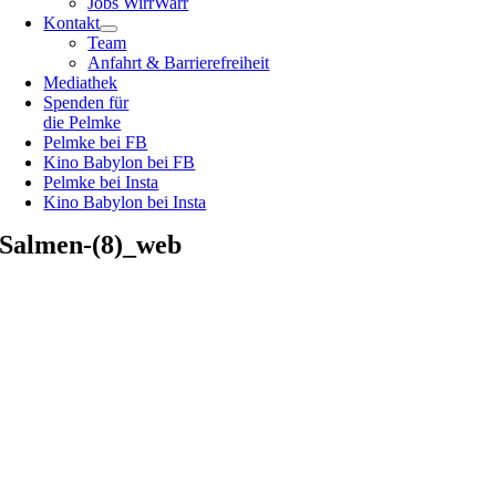
Jobs WirrWarr
Kontakt
Team
Anfahrt & Barrierefreiheit
Mediathek
Spenden für
die Pelmke
Pelmke bei FB
Kino Babylon bei FB
Pelmke bei Insta
Kino Babylon bei Insta
Salmen-(8)_web