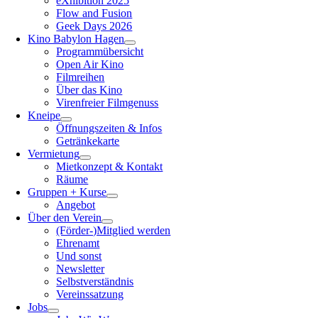
eXhibition 2025
Flow and Fusion
Geek Days 2026
Kino Babylon Hagen
Programmübersicht
Open Air Kino
Filmreihen
Über das Kino
Virenfreier Filmgenuss
Kneipe
Öffnungszeiten & Infos
Getränkekarte
Vermietung
Mietkonzept & Kontakt
Räume
Gruppen + Kurse
Angebot
Über den Verein
(Förder-)Mitglied werden
Ehrenamt
Und sonst
Newsletter
Selbstverständnis
Vereinssatzung
Jobs