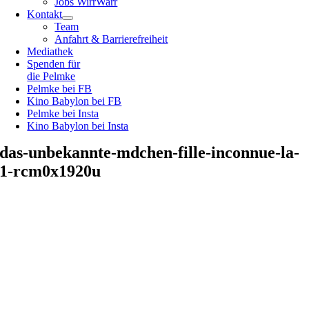
Jobs WirrWarr
Kontakt
Team
Anfahrt & Barrierefreiheit
Mediathek
Spenden für
die Pelmke
Pelmke bei FB
Kino Babylon bei FB
Pelmke bei Insta
Kino Babylon bei Insta
das-unbekannte-mdchen-fille-inconnue-la-
1-rcm0x1920u