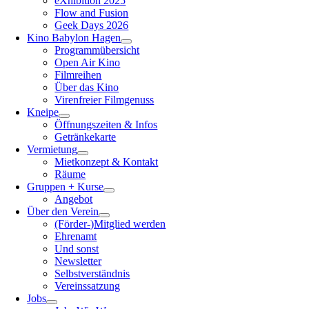
eXhibition 2025
Flow and Fusion
Geek Days 2026
Kino Babylon Hagen
Programmübersicht
Open Air Kino
Filmreihen
Über das Kino
Virenfreier Filmgenuss
Kneipe
Öffnungszeiten & Infos
Getränkekarte
Vermietung
Mietkonzept & Kontakt
Räume
Gruppen + Kurse
Angebot
Über den Verein
(Förder-)Mitglied werden
Ehrenamt
Und sonst
Newsletter
Selbstverständnis
Vereinssatzung
Jobs