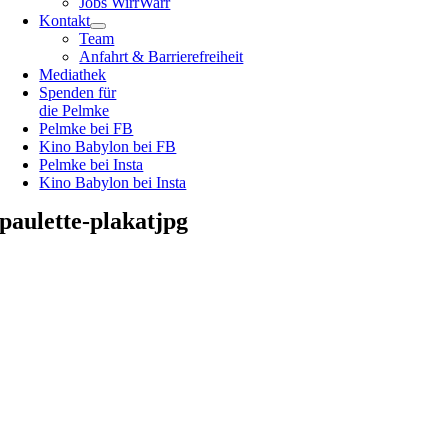
Jobs WirrWarr
Kontakt
Team
Anfahrt & Barrierefreiheit
Mediathek
Spenden für
die Pelmke
Pelmke bei FB
Kino Babylon bei FB
Pelmke bei Insta
Kino Babylon bei Insta
paulette-plakatjpg