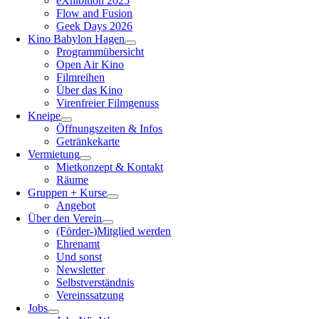
eXhibition 2025
Flow and Fusion
Geek Days 2026
Kino Babylon Hagen
Programmübersicht
Open Air Kino
Filmreihen
Über das Kino
Virenfreier Filmgenuss
Kneipe
Öffnungszeiten & Infos
Getränkekarte
Vermietung
Mietkonzept & Kontakt
Räume
Gruppen + Kurse
Angebot
Über den Verein
(Förder-)Mitglied werden
Ehrenamt
Und sonst
Newsletter
Selbstverständnis
Vereinssatzung
Jobs