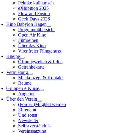
Pelmke kulinarisch
eXhibition 2025
Flow and Fusion
Geek Days 2026
Kino Babylon Hagen
Programmübersicht
Open Air Kino
Filmreihen
Über das Kino
Virenfreier Filmgenuss
Kneipe
Öffnungszeiten & Infos
Getränkekarte
Vermietung
Mietkonzept & Kontakt
Räume
Gruppen + Kurse
Angebot
Über den Verein
(Förder-)Mitglied werden
Ehrenamt
Und sonst
Newsletter
Selbstverständnis
Vereinssatzung