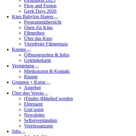
eXhibition 2025
Flow and Fusion
Geek Days 2026
Kino Babylon Hagen
Programmübersicht
Open Air Kino
Filmreihen
Über das Kino
Virenfreier Filmgenuss
Kneipe
Öffnungszeiten & Infos
Getränkekarte
Vermietung
Mietkonzept & Kontakt
Räume
Gruppen + Kurse
Angebot
Über den Verein
(Förder-)Mitglied werden
Ehrenamt
Und sonst
Newsletter
Selbstverständnis
Vereinssatzung
Jobs