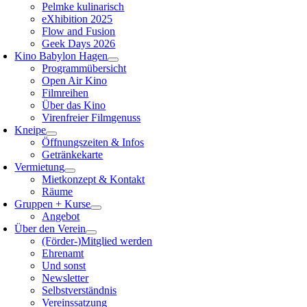
Pelmke kulinarisch
eXhibition 2025
Flow and Fusion
Geek Days 2026
Kino Babylon Hagen
Programmübersicht
Open Air Kino
Filmreihen
Über das Kino
Virenfreier Filmgenuss
Kneipe
Öffnungszeiten & Infos
Getränkekarte
Vermietung
Mietkonzept & Kontakt
Räume
Gruppen + Kurse
Angebot
Über den Verein
(Förder-)Mitglied werden
Ehrenamt
Und sonst
Newsletter
Selbstverständnis
Vereinssatzung