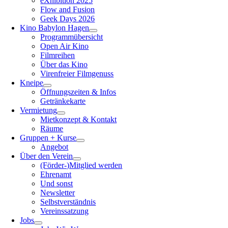
eXhibition 2025
Flow and Fusion
Geek Days 2026
Kino Babylon Hagen
Programmübersicht
Open Air Kino
Filmreihen
Über das Kino
Virenfreier Filmgenuss
Kneipe
Öffnungszeiten & Infos
Getränkekarte
Vermietung
Mietkonzept & Kontakt
Räume
Gruppen + Kurse
Angebot
Über den Verein
(Förder-)Mitglied werden
Ehrenamt
Und sonst
Newsletter
Selbstverständnis
Vereinssatzung
Jobs