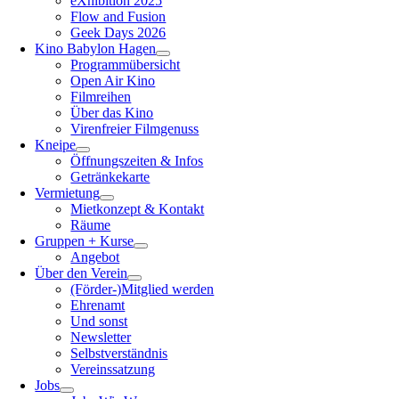
eXhibition 2025
Flow and Fusion
Geek Days 2026
Kino Babylon Hagen
Programmübersicht
Open Air Kino
Filmreihen
Über das Kino
Virenfreier Filmgenuss
Kneipe
Öffnungszeiten & Infos
Getränkekarte
Vermietung
Mietkonzept & Kontakt
Räume
Gruppen + Kurse
Angebot
Über den Verein
(Förder-)Mitglied werden
Ehrenamt
Und sonst
Newsletter
Selbstverständnis
Vereinssatzung
Jobs