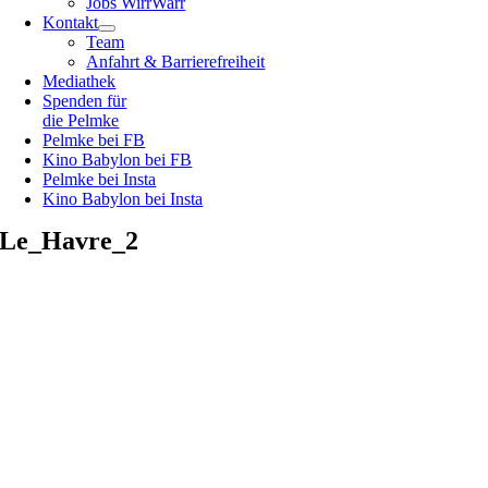
Jobs WirrWarr
Kontakt
Team
Anfahrt & Barrierefreiheit
Mediathek
Spenden für
die Pelmke
Pelmke bei FB
Kino Babylon bei FB
Pelmke bei Insta
Kino Babylon bei Insta
Le_Havre_2