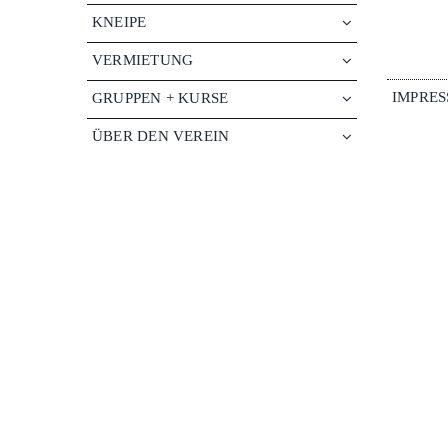
KNEIPE
VERMIETUNG
IMPRE
GRUPPEN + KURSE
ÜBER DEN VEREIN
JOBS
KONTAKT
MEDIATHEK
SPENDEN FÜR
DIE PELMKE
PELMKE BEI FB
KINO BABYLON BEI FB