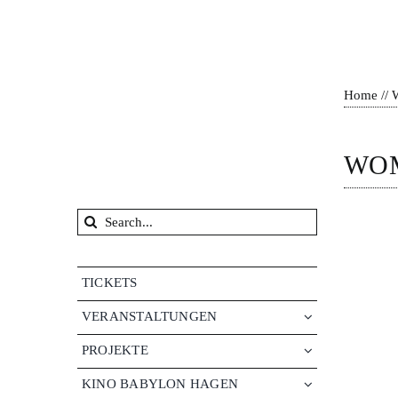
Zum
Inhalt
springen
Home
//
WOM
Suche
nach:
TICKETS
VERANSTALTUNGEN
PROJEKTE
KINO BABYLON HAGEN