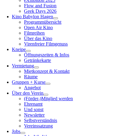
eXhibition 2025
Flow and Fusion
Geek Days 2026
Kino Babylon Hagen
Programmübersicht
Open Air Kino
Filmreihen
Über das Kino
Virenfreier Filmgenuss
Kneipe
Öffnungszeiten & Infos
Getränkekarte
Vermietung
Mietkonzept & Kontakt
Räume
Gruppen + Kurse
Angebot
Über den Verein
(Förder-)Mitglied werden
Ehrenamt
Und sonst
Newsletter
Selbstverständnis
Vereinssatzung
Jobs