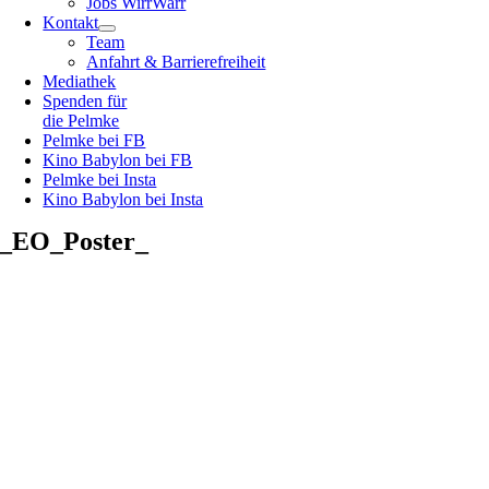
Jobs WirrWarr
Kontakt
Team
Anfahrt & Barrierefreiheit
Mediathek
Spenden für
die Pelmke
Pelmke bei FB
Kino Babylon bei FB
Pelmke bei Insta
Kino Babylon bei Insta
_EO_Poster_