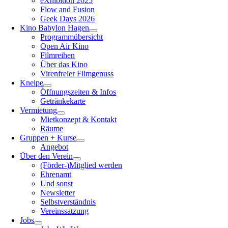
eXhibition 2025
Flow and Fusion
Geek Days 2026
Kino Babylon Hagen
Programmübersicht
Open Air Kino
Filmreihen
Über das Kino
Virenfreier Filmgenuss
Kneipe
Öffnungszeiten & Infos
Getränkekarte
Vermietung
Mietkonzept & Kontakt
Räume
Gruppen + Kurse
Angebot
Über den Verein
(Förder-)Mitglied werden
Ehrenamt
Und sonst
Newsletter
Selbstverständnis
Vereinssatzung
Jobs