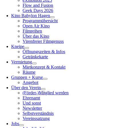
eXhibition 2025
Flow and Fusion
Geek Days 2026
Kino Babylon Hagen
Programmübersicht
Open Air Kino
Filmreihen
Über das Kino
Virenfreier Filmgenuss
Kneipe
Öffnungszeiten & Infos
Getränkekarte
Vermietung
Mietkonzept & Kontakt
Räume
Gruppen + Kurse
Angebot
Über den Verein
(Förder-)Mitglied werden
Ehrenamt
Und sonst
Newsletter
Selbstverständnis
Vereinssatzung
Jobs