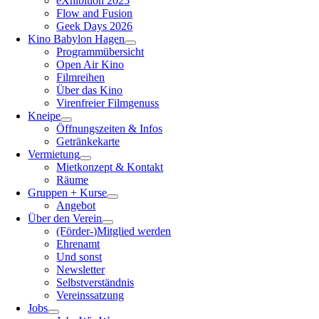
eXhibition 2025
Flow and Fusion
Geek Days 2026
Kino Babylon Hagen
Programmübersicht
Open Air Kino
Filmreihen
Über das Kino
Virenfreier Filmgenuss
Kneipe
Öffnungszeiten & Infos
Getränkekarte
Vermietung
Mietkonzept & Kontakt
Räume
Gruppen + Kurse
Angebot
Über den Verein
(Förder-)Mitglied werden
Ehrenamt
Und sonst
Newsletter
Selbstverständnis
Vereinssatzung
Jobs