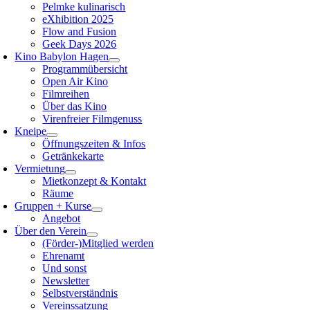
Pelmke kulinarisch
eXhibition 2025
Flow and Fusion
Geek Days 2026
Kino Babylon Hagen
Programmübersicht
Open Air Kino
Filmreihen
Über das Kino
Virenfreier Filmgenuss
Kneipe
Öffnungszeiten & Infos
Getränkekarte
Vermietung
Mietkonzept & Kontakt
Räume
Gruppen + Kurse
Angebot
Über den Verein
(Förder-)Mitglied werden
Ehrenamt
Und sonst
Newsletter
Selbstverständnis
Vereinssatzung