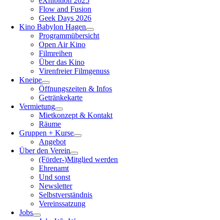
eXhibition 2025
Flow and Fusion
Geek Days 2026
Kino Babylon Hagen
Programmübersicht
Open Air Kino
Filmreihen
Über das Kino
Virenfreier Filmgenuss
Kneipe
Öffnungszeiten & Infos
Getränkekarte
Vermietung
Mietkonzept & Kontakt
Räume
Gruppen + Kurse
Angebot
Über den Verein
(Förder-)Mitglied werden
Ehrenamt
Und sonst
Newsletter
Selbstverständnis
Vereinssatzung
Jobs