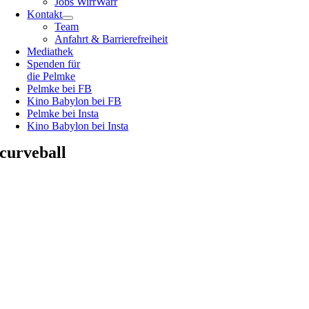
Jobs WirrWarr
Kontakt
Team
Anfahrt & Barrierefreiheit
Mediathek
Spenden für
die Pelmke
Pelmke bei FB
Kino Babylon bei FB
Pelmke bei Insta
Kino Babylon bei Insta
curveball