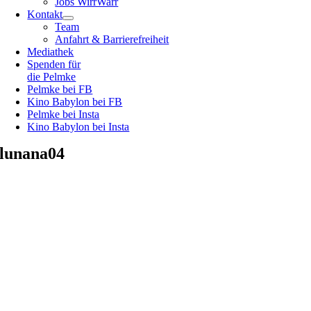
Jobs WirrWarr
Kontakt
Team
Anfahrt & Barrierefreiheit
Mediathek
Spenden für
die Pelmke
Pelmke bei FB
Kino Babylon bei FB
Pelmke bei Insta
Kino Babylon bei Insta
lunana04