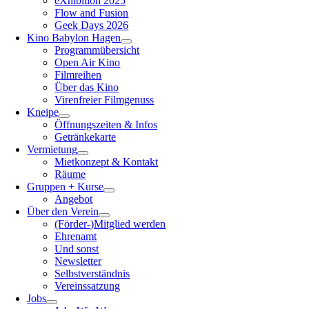
eXhibition 2025
Flow and Fusion
Geek Days 2026
Kino Babylon Hagen
Programmübersicht
Open Air Kino
Filmreihen
Über das Kino
Virenfreier Filmgenuss
Kneipe
Öffnungszeiten & Infos
Getränkekarte
Vermietung
Mietkonzept & Kontakt
Räume
Gruppen + Kurse
Angebot
Über den Verein
(Förder-)Mitglied werden
Ehrenamt
Und sonst
Newsletter
Selbstverständnis
Vereinssatzung
Jobs