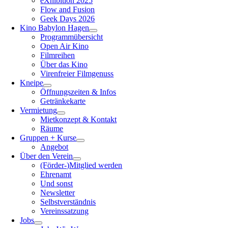
eXhibition 2025
Flow and Fusion
Geek Days 2026
Kino Babylon Hagen
Programmübersicht
Open Air Kino
Filmreihen
Über das Kino
Virenfreier Filmgenuss
Kneipe
Öffnungszeiten & Infos
Getränkekarte
Vermietung
Mietkonzept & Kontakt
Räume
Gruppen + Kurse
Angebot
Über den Verein
(Förder-)Mitglied werden
Ehrenamt
Und sonst
Newsletter
Selbstverständnis
Vereinssatzung
Jobs