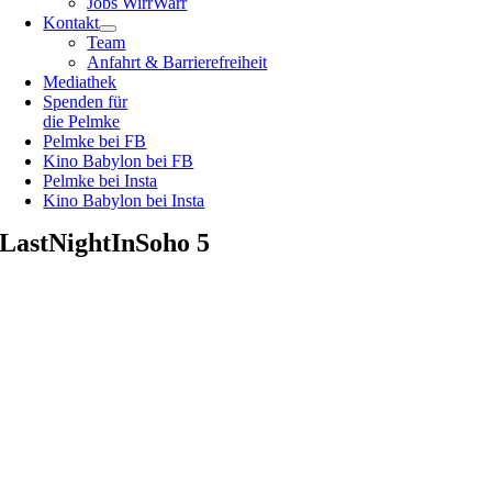
Jobs WirrWarr
Kontakt
Team
Anfahrt & Barrierefreiheit
Mediathek
Spenden für
die Pelmke
Pelmke bei FB
Kino Babylon bei FB
Pelmke bei Insta
Kino Babylon bei Insta
LastNightInSoho 5