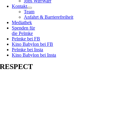
Jobs WirrWarr
Kontakt
Team
Anfahrt & Barrierefreiheit
Mediathek
Spenden für
die Pelmke
Pelmke bei FB
Kino Babylon bei FB
Pelmke bei Insta
Kino Babylon bei Insta
RESPECT