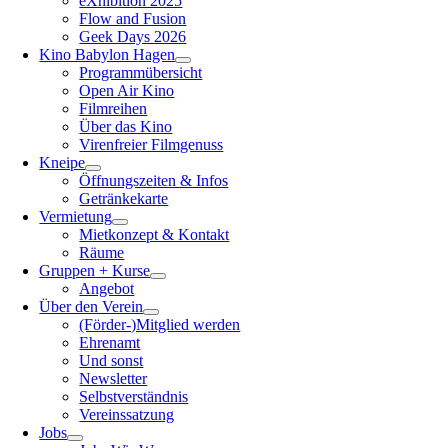
eXhibition 2025
Flow and Fusion
Geek Days 2026
Kino Babylon Hagen
Programmübersicht
Open Air Kino
Filmreihen
Über das Kino
Virenfreier Filmgenuss
Kneipe
Öffnungszeiten & Infos
Getränkekarte
Vermietung
Mietkonzept & Kontakt
Räume
Gruppen + Kurse
Angebot
Über den Verein
(Förder-)Mitglied werden
Ehrenamt
Und sonst
Newsletter
Selbstverständnis
Vereinssatzung
Jobs