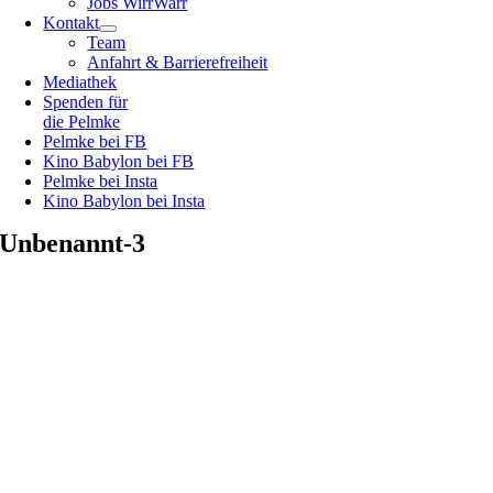
Jobs WirrWarr
Kontakt
Team
Anfahrt & Barrierefreiheit
Mediathek
Spenden für
die Pelmke
Pelmke bei FB
Kino Babylon bei FB
Pelmke bei Insta
Kino Babylon bei Insta
Unbenannt-3