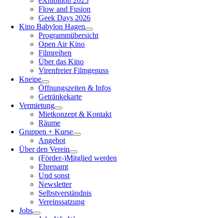
eXhibition 2025
Flow and Fusion
Geek Days 2026
Kino Babylon Hagen
Programmübersicht
Open Air Kino
Filmreihen
Über das Kino
Virenfreier Filmgenuss
Kneipe
Öffnungszeiten & Infos
Getränkekarte
Vermietung
Mietkonzept & Kontakt
Räume
Gruppen + Kurse
Angebot
Über den Verein
(Förder-)Mitglied werden
Ehrenamt
Und sonst
Newsletter
Selbstverständnis
Vereinssatzung
Jobs