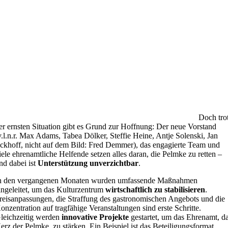
Doch tro
er ernsten Situation gibt es Grund zur Hoffnung: Der neue Vorstand
v.l.n.r. Max Adams, Tabea Dölker, Steffie Heine, Antje Solenski, Jan
ckhoff, nicht auf dem Bild: Fred Demmer), das engagierte Team und
iele ehrenamtliche Helfende setzen alles daran, die Pelmke zu retten –
nd dabei ist
Unterstützung unverzichtbar
.
n den vergangenen Monaten wurden umfassende Maßnahmen
ingeleitet, um das Kulturzentrum
wirtschaftlich zu stabilisieren
.
reisanpassungen, die Straffung des gastronomischen Angebots und die
onzentration auf tragfähige Veranstaltungen sind erste Schritte.
leichzeitig werden
innovative Projekte
gestartet, um das Ehrenamt, d
erz der Pelmke, zu stärken. Ein Beispiel ist das Beteiligungsformat