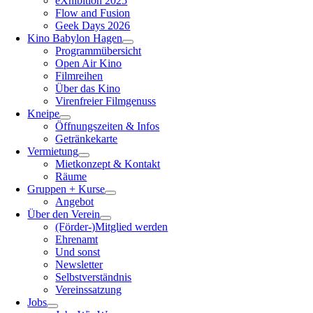
eXhibition 2025
Flow and Fusion
Geek Days 2026
Kino Babylon Hagen
Programmübersicht
Open Air Kino
Filmreihen
Über das Kino
Virenfreier Filmgenuss
Kneipe
Öffnungszeiten & Infos
Getränkekarte
Vermietung
Mietkonzept & Kontakt
Räume
Gruppen + Kurse
Angebot
Über den Verein
(Förder-)Mitglied werden
Ehrenamt
Und sonst
Newsletter
Selbstverständnis
Vereinssatzung
Jobs