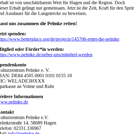
rhalt ist von unschätzbarem Wert für Hagen und die Region. Doch
ieser Erhalt gelingt nur gemeinsam. Jetzt ist die Zeit, Kraft für den Spri
nd Ausdauer für die Langstrecke zu beweisen.
asst uns zusammen die Pelmke retten!
etzt spenden:
ttps://www.betterplace.org/de/projects/145706-rettet-die-pelmke
itglied oder Förder*in werden:
ttps://www.pelmke.de/ueber-uns/mitglied-werden
pendenkonto
ulturzentrum Pelmke e. V.
BAN: DE84 4505 0001 0101 0155 18
BIC: WELADE3HXXX
parkasse an Volme und Ruhr
eitere Informationen
ww.pelmke.de
ontakt
ulturzentrum Pelmke e.V.
elmkestraße 14, 58089 Hagen
elefon: 02331.336967
ail:
info@pelmke.de