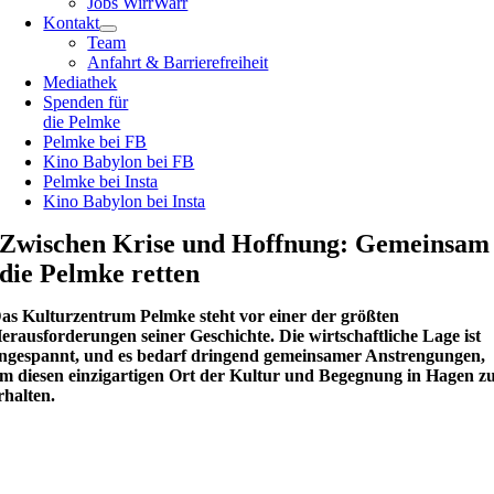
Jobs WirrWarr
Kontakt
Team
Anfahrt & Barrierefreiheit
Mediathek
Spenden für
die Pelmke
Pelmke bei FB
Kino Babylon bei FB
Pelmke bei Insta
Kino Babylon bei Insta
Zwischen Krise und Hoffnung: Gemeinsam
die Pelmke retten
as Kulturzentrum Pelmke steht vor einer der größten
erausforderungen seiner Geschichte. Die wirtschaftliche Lage ist
ngespannt, und es bedarf dringend gemeinsamer Anstrengungen,
m diesen einzigartigen Ort der Kultur und Begegnung in Hagen z
rhalten.