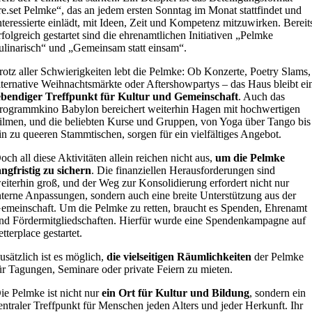
re.set Pelmke“, das an jedem ersten Sonntag im Monat stattfindet und
nteressierte einlädt, mit Ideen, Zeit und Kompetenz mitzuwirken. Bereit
rfolgreich gestartet sind die ehrenamtlichen Initiativen „Pelmke
ulinarisch“ und „Gemeinsam statt einsam“.
rotz aller Schwierigkeiten lebt die Pelmke: Ob Konzerte, Poetry Slams,
lternative Weihnachtsmärkte oder Aftershowpartys – das Haus bleibt ei
ebendiger Treffpunkt für Kultur und Gemeinschaft
. Auch das
rogrammkino Babylon bereichert weiterhin Hagen mit hochwertigen
ilmen, und die beliebten Kurse und Gruppen, von Yoga über Tango bis
in zu queeren Stammtischen, sorgen für ein vielfältiges Angebot.
och all diese Aktivitäten allein reichen nicht aus,
um die Pelmke
angfristig zu sichern
. Die finanziellen Herausforderungen sind
eiterhin groß, und der Weg zur Konsolidierung erfordert nicht nur
nterne Anpassungen, sondern auch eine breite Unterstützung aus der
emeinschaft. Um die Pelmke zu retten, braucht es Spenden, Ehrenamt
nd Fördermitgliedschaften. Hierfür wurde eine Spendenkampagne auf
etterplace gestartet.
usätzlich ist es möglich,
die vielseitigen Räumlichkeiten
der Pelmke
ür Tagungen, Seminare oder private Feiern zu mieten.
ie Pelmke ist nicht nur
ein Ort für Kultur und Bildung
, sondern ein
entraler Treffpunkt für Menschen jeden Alters und jeder Herkunft. Ihr