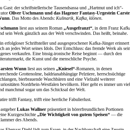
u Gast: der schriftstellerische Tausendsassa und „Hartmut und ich“-
utor
Oliver Uschmann und das Hagener Fantasy-Urgestein Carst
Wunn
. Das Motto des Abends:
Kulinarik, Kafka, klönen
.
schmann
liest aus seinem Roman
„Ausgefranzt“
, in dem Franz Kafk
nd sein Werk gänzlich aus der Welt verschwinden. Das heißt, beinahe.
in erfolgloser Schriftsteller und ausgesprochener Kafka-Jünger erinnert
ich an jedes Wort seines Idols. Der Entschluss: das fremde Werk als sei
igenes verkaufen. Eine bissig-ironische Reise beginnt — durch den
iteraturmarkt, die Kunst und die menschliche Psyche.
arsten Wunn
liest aus seinen
„Kniesel“
-Romanen, in denen
prechende Grottenolme, baldrianabhängige Pelztiere, herrschsüchtige
chlangen, bierbrauende Waschbären und eine Vielzahl weiterer
uriositäten Nordrhein-Westfalen bevölkern. Hier geht es immer um vie
nd manchmal sogar um das Schicksal der Welt.
atire trifft Fantasy, trifft eine herrliche Fabulierlust.
astgeber
Lukas Wallner
präsentiert in hörerfreundlichen Portionen
eine Kurzgeschichte
„Die Wichtigkeit von gutem Speisen“
— die
lammer des Abends.
as Ehepaar Diehl lädt zum Essen, in der Nachbarschaft eine Zeugin.