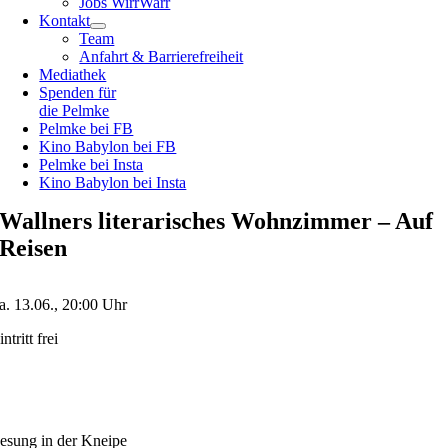
Jobs WirrWarr
Kontakt
Team
Anfahrt & Barrierefreiheit
Mediathek
Spenden für
die Pelmke
Pelmke bei FB
Kino Babylon bei FB
Pelmke bei Insta
Kino Babylon bei Insta
Wallners literarisches Wohnzimmer – Auf
Reisen
a. 13.06., 20:00 Uhr
intritt frei
esung in der Kneipe