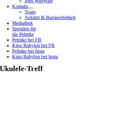
Jobs WirrWarr
Kontakt
Team
Anfahrt & Barrierefreiheit
Mediathek
Spenden für
die Pelmke
Pelmke bei FB
Kino Babylon bei FB
Pelmke bei Insta
Kino Babylon bei Insta
Ukulele-Treff