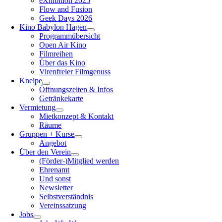
eXhibition 2025
Flow and Fusion
Geek Days 2026
Kino Babylon Hagen
Programmübersicht
Open Air Kino
Filmreihen
Über das Kino
Virenfreier Filmgenuss
Kneipe
Öffnungszeiten & Infos
Getränkekarte
Vermietung
Mietkonzept & Kontakt
Räume
Gruppen + Kurse
Angebot
Über den Verein
(Förder-)Mitglied werden
Ehrenamt
Und sonst
Newsletter
Selbstverständnis
Vereinssatzung
Jobs