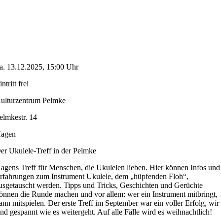
a. 13.12.2025, 15:00 Uhr
intritt frei
ulturzentrum Pelmke
elmkestr. 14
agen
er Ukulele-Treff in der Pelmke
agens Treff für Menschen, die Ukulelen lieben. Hier können Infos und
rfahrungen zum Instrument Ukulele, dem „hüpfenden Floh“,
usgetauscht werden. Tipps und Tricks, Geschichten und Gerüchte
önnen die Runde machen und vor allem: wer ein Instrument mitbringt,
ann mitspielen. Der erste Treff im September war ein voller Erfolg, wir
ind gespannt wie es weitergeht. Auf alle Fälle wird es weihnachtlich!