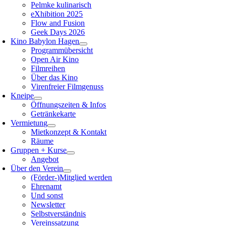
Pelmke kulinarisch
eXhibition 2025
Flow and Fusion
Geek Days 2026
Kino Babylon Hagen
Programmübersicht
Open Air Kino
Filmreihen
Über das Kino
Virenfreier Filmgenuss
Kneipe
Öffnungszeiten & Infos
Getränkekarte
Vermietung
Mietkonzept & Kontakt
Räume
Gruppen + Kurse
Angebot
Über den Verein
(Förder-)Mitglied werden
Ehrenamt
Und sonst
Newsletter
Selbstverständnis
Vereinssatzung