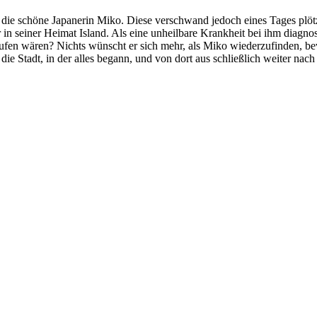
n die schöne Japanerin Miko. Diese verschwand jedoch eines Tages plötz
 in seiner Heimat Island. Als eine unheilbare Krankheit bei ihm diagnos
en wären? Nichts wünscht er sich mehr, als Miko wiederzufinden, bevor
n die Stadt, in der alles begann, und von dort aus schließlich weiter n