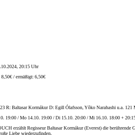
.10.2024, 20:15 Uhr
t 8,50€ / ermäßigt: 6,50€
3 R: Baltasar Kormákur D: Egill Ólafsson, Yôko Narahashi u.a. 121
10. 19:00 / Mo 14.10. 19:00 / Di 15.10. 20:00 / Mi 16.10. 18:00 + 20:1
UCH erzählt Regisseur Baltasar Kormákur (Everest) die berührende Gesc
große Liebe wiederzufinden.