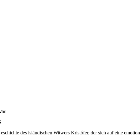
 Min
5
hichte des isländischen Witwers Kristófer, der sich auf eine emotion