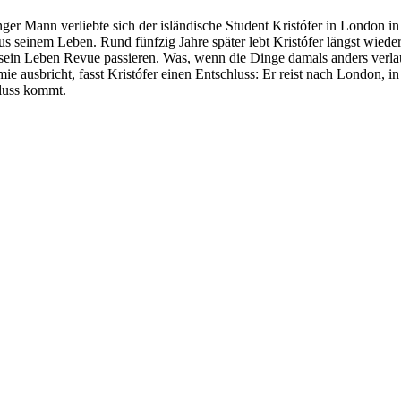
nger Mann verliebte sich der isländische Student Kristófer in London i
us seinem Leben. Rund fünfzig Jahre später lebt Kristófer längst wieder
ein Leben Revue passieren. Was, wenn die Dinge damals anders verlauf
ie ausbricht, fasst Kristófer einen Entschluss: Er reist nach London, i
luss kommt.