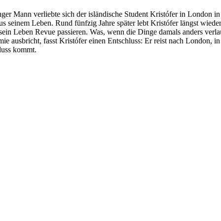
nger Mann verliebte sich der isländische Student Kristófer in London i
us seinem Leben. Rund fünfzig Jahre später lebt Kristófer längst wieder
ein Leben Revue passieren. Was, wenn die Dinge damals anders verlauf
ie ausbricht, fasst Kristófer einen Entschluss: Er reist nach London, i
luss kommt.