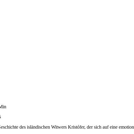
 Min
5
hichte des isländischen Witwers Kristófer, der sich auf eine emotion