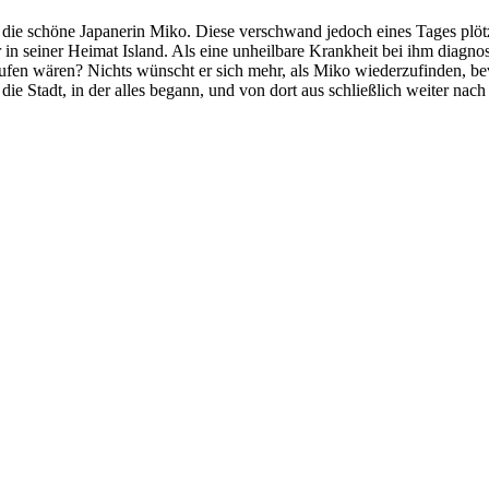
n die schöne Japanerin Miko. Diese verschwand jedoch eines Tages plötz
 in seiner Heimat Island. Als eine unheilbare Krankheit bei ihm diagnos
en wären? Nichts wünscht er sich mehr, als Miko wiederzufinden, bevor
n die Stadt, in der alles begann, und von dort aus schließlich weiter n