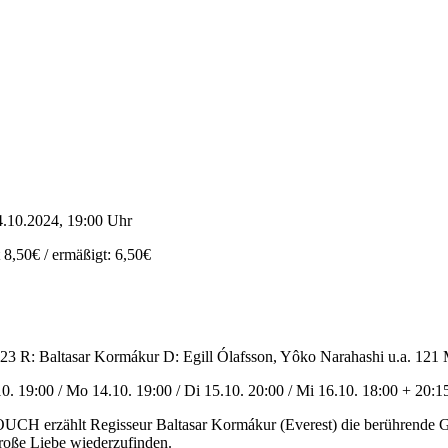
.10.2024, 19:00 Uhr
t 8,50€ / ermäßigt: 6,50€
3 R: Baltasar Kormákur D: Egill Ólafsson, Yôko Narahashi u.a. 121
10. 19:00 / Mo 14.10. 19:00 / Di 15.10. 20:00 / Mi 16.10. 18:00 + 20:1
UCH erzählt Regisseur Baltasar Kormákur (Everest) die berührende Gesc
große Liebe wiederzufinden.