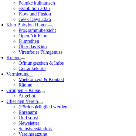
Pelmke kulinarisch
eXhibition 2025
Flow and Fusion
Geek Days 2026
Kino Babylon Hagen
Programmübersicht
Open Air Kino
Filmreihen
Über das Kino
Virenfreier Filmgenuss
Kneipe
Öffnungszeiten & Infos
Getränkekarte
Vermietung
Mietkonzept & Kontakt
Räume
Gruppen + Kurse
Angebot
Über den Verein
(Förder-)Mitglied werden
Ehrenamt
Und sonst
Newsletter
Selbstverständnis
Vereinssatzung