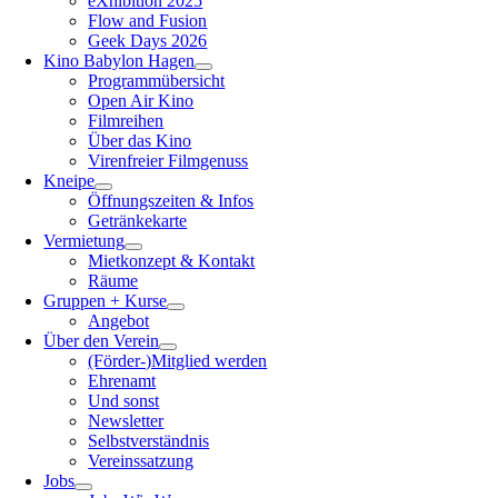
eXhibition 2025
Flow and Fusion
Geek Days 2026
Kino Babylon Hagen
Programmübersicht
Open Air Kino
Filmreihen
Über das Kino
Virenfreier Filmgenuss
Kneipe
Öffnungszeiten & Infos
Getränkekarte
Vermietung
Mietkonzept & Kontakt
Räume
Gruppen + Kurse
Angebot
Über den Verein
(Förder-)Mitglied werden
Ehrenamt
Und sonst
Newsletter
Selbstverständnis
Vereinssatzung
Jobs