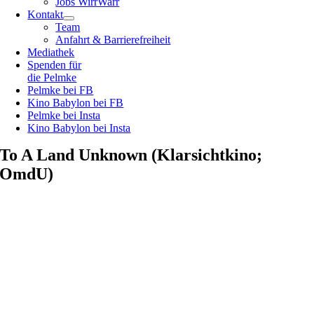
Jobs WirrWarr
Kontakt
Team
Anfahrt & Barrierefreiheit
Mediathek
Spenden für
die Pelmke
Pelmke bei FB
Kino Babylon bei FB
Pelmke bei Insta
Kino Babylon bei Insta
To A Land Unknown (Klarsichtkino;
OmdU)