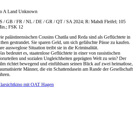
o A Land Unknown
S / GB / FR / NL / DE / GR / QT / SA 2024; R: Mahdi Fleifel; 105
in.; FSK 12
ie palästinensischen Cousins Chatila und Reda sind als Geflüchtete in
then gestrandet. Sie sparen Geld, um sich gefälschte Pässe zu kaufen.
hre ausweglose Situation treibt sie in die Kriminalität.
as bedeutet es, staatenlose Geflüchtete in einer von rassistischen
orurteilen und sozialen Ungleichheiten geprägten Welt zu sein? Der
ilm richtet bewegend und einfühlsam seinen Blick auf zwei heimatlose,
raumatisierte Männer, die ein Schattendasein am Rande der Gesellschaft
ühren.
larsichtkino mit OAT Hagen