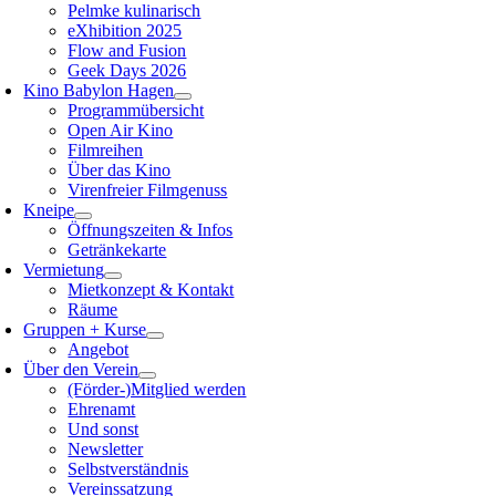
Pelmke kulinarisch
eXhibition 2025
Flow and Fusion
Geek Days 2026
Kino Babylon Hagen
Programmübersicht
Open Air Kino
Filmreihen
Über das Kino
Virenfreier Filmgenuss
Kneipe
Öffnungszeiten & Infos
Getränkekarte
Vermietung
Mietkonzept & Kontakt
Räume
Gruppen + Kurse
Angebot
Über den Verein
(Förder-)Mitglied werden
Ehrenamt
Und sonst
Newsletter
Selbstverständnis
Vereinssatzung