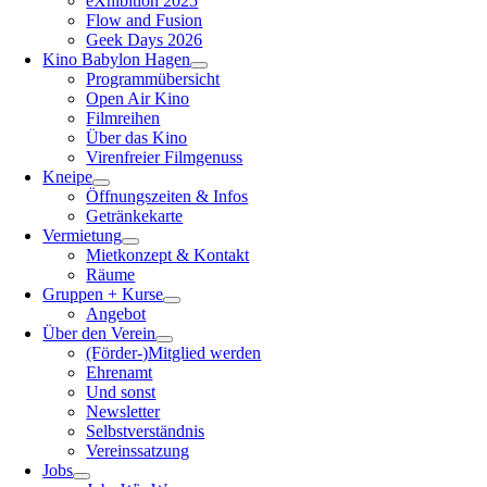
eXhibition 2025
Flow and Fusion
Geek Days 2026
Kino Babylon Hagen
Programmübersicht
Open Air Kino
Filmreihen
Über das Kino
Virenfreier Filmgenuss
Kneipe
Öffnungszeiten & Infos
Getränkekarte
Vermietung
Mietkonzept & Kontakt
Räume
Gruppen + Kurse
Angebot
Über den Verein
(Förder-)Mitglied werden
Ehrenamt
Und sonst
Newsletter
Selbstverständnis
Vereinssatzung
Jobs