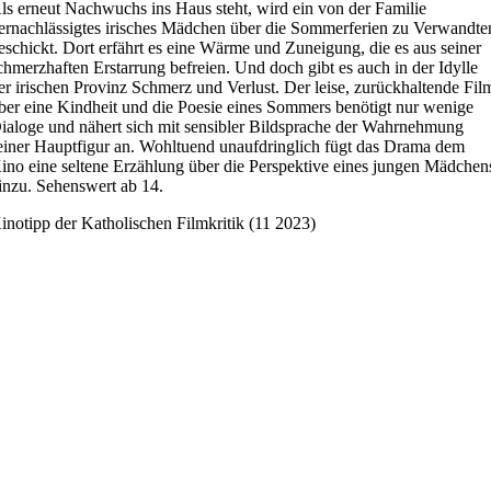
ls erneut Nachwuchs ins Haus steht, wird ein von der Familie
ernachlässigtes irisches Mädchen über die Sommerferien zu Verwandte
eschickt. Dort erfährt es eine Wärme und Zuneigung, die es aus seiner
chmerzhaften Erstarrung befreien. Und doch gibt es auch in der Idylle
er irischen Provinz Schmerz und Verlust. Der leise, zurückhaltende Fil
ber eine Kindheit und die Poesie eines Sommers benötigt nur wenige
ialoge und nähert sich mit sensibler Bildsprache der Wahrnehmung
einer Hauptfigur an. Wohltuend unaufdringlich fügt das Drama dem
ino eine seltene Erzählung über die Perspektive eines jungen Mädchen
inzu. Sehenswert ab 14.
inotipp der Katholischen Filmkritik (11 2023)