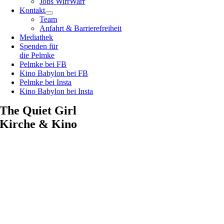
Jobs WirrWarr
Kontakt
Team
Anfahrt & Barrierefreiheit
Mediathek
Spenden für
die Pelmke
Pelmke bei FB
Kino Babylon bei FB
Pelmke bei Insta
Kino Babylon bei Insta
The Quiet Girl
Kirche & Kino