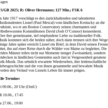
agen
S/GB 2025; R: Oliver Hermanus; 127 Min.; FSK 6
m Jahr 1917 verschlägt es den zurückhaltenden und talentierten
usikstudenten Lionel (Paul Mescal) vom ländlichen Kentucky an die
stküste, wo er am Boston Conservatory seinen charmanten und
elbstbewussten Kommilitonen David (Josh O’Connor) kennenlernt.
ber ihre gemeinsame, tief empfundene Liebe zu traditioneller Folk-
usik kommen sich die beiden näher, doch dann trennen sich ihre Wege
inige Jahre später erreicht Lionel ein Brief, in dem David seinen Freun
ittet, ihn auf einer Reise durch die Wälder von Maine zu begleiten. Die
eiden Männer teilen nicht nur Momente inniger Zweisamkeit, sondern
ntdecken in ländlichen Gemeinden auch fast in Vergessenheit geratene
olk-Musik. Das sehnlich erwartete Wiedersehen, ihre leidenschaftliche
iebesgeschichte und die von ihnen gesammelte und bewahrte Musik
erden den Verlauf von Lionels Leben für immer prägen.
lle Termine:
i 09.06., 20 Uhr (OmU)
i 10.06., 17:45
a 27.06., 19:00