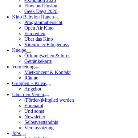
eXhibition 2025
Flow and Fusion
Geek Days 2026
Kino Babylon Hagen
Programmübersicht
Open Air Kino
Filmreihen
Über das Kino
Virenfreier Filmgenuss
Kneipe
Öffnungszeiten & Infos
Getränkekarte
Vermietung
Mietkonzept & Kontakt
Räume
Gruppen + Kurse
Angebot
Über den Verein
(Förder-)Mitglied werden
Ehrenamt
Und sonst
Newsletter
Selbstverständnis
Vereinssatzung
Jobs