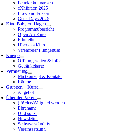
Pelmke kulinarisch
eXhibition 2025
Flow and Fusion
Geek Days 2026
Kino Babylon Hagen
Programmübersicht
Open Air Kino
Filmreihen
Über das Kino
Virenfreier Filmgenuss
Kneipe
Öffnungszeiten & Infos
Getränkekarte
Vermietung
Mietkonzept & Kontakt
Räume
Gruppen + Kurse
Angebot
Über den Verein
(Förder-)Mitglied werden
Ehrenamt
Und sonst
Newsletter
Selbstverständnis
Vereinssatzung