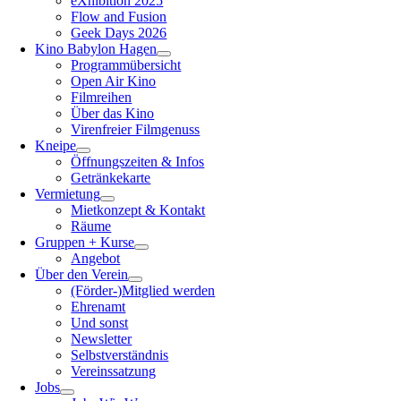
eXhibition 2025
Flow and Fusion
Geek Days 2026
Kino Babylon Hagen
Programmübersicht
Open Air Kino
Filmreihen
Über das Kino
Virenfreier Filmgenuss
Kneipe
Öffnungszeiten & Infos
Getränkekarte
Vermietung
Mietkonzept & Kontakt
Räume
Gruppen + Kurse
Angebot
Über den Verein
(Förder-)Mitglied werden
Ehrenamt
Und sonst
Newsletter
Selbstverständnis
Vereinssatzung
Jobs