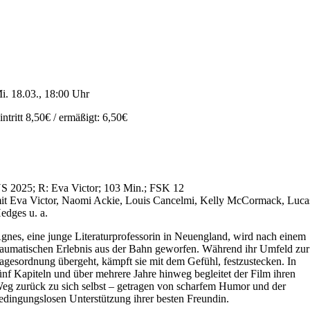
i. 18.03., 18:00 Uhr
intritt 8,50€ / ermäßigt: 6,50€
S 2025; R: Eva Victor; 103 Min.; FSK 12
it Eva Victor, Naomi Ackie, Louis Cancelmi, Kelly McCormack, Luca
edges u. a.
gnes, eine junge Literaturprofessorin in Neuengland, wird nach einem
raumatischen Erlebnis aus der Bahn geworfen. Während ihr Umfeld zur
agesordnung übergeht, kämpft sie mit dem Gefühl, festzustecken. In
ünf Kapiteln und über mehrere Jahre hinweg begleitet der Film ihren
eg zurück zu sich selbst – getragen von scharfem Humor und der
edingungslosen Unterstützung ihrer besten Freundin.