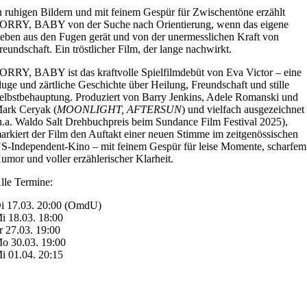
n ruhigen Bildern und mit feinem Gespür für Zwischentöne erzählt
ORRY, BABY von der Suche nach Orientierung, wenn das eigene
eben aus den Fugen gerät und von der unermesslichen Kraft von
reundschaft. Ein tröstlicher Film, der lange nachwirkt.
ORRY, BABY ist das kraftvolle Spielfilmdebüt von Eva Victor – eine
luge und zärtliche Geschichte über Heilung, Freundschaft und stille
elbstbehauptung. Produziert von Barry Jenkins, Adele Romanski und
ark Ceryak (
MOONLIGHT, AFTERSUN
) und vielfach ausgezeichnet
u.a. Waldo Salt Drehbuchpreis beim Sundance Film Festival 2025),
arkiert der Film den Auftakt einer neuen Stimme im zeitgenössischen
S-Independent-Kino – mit feinem Gespür für leise Momente, scharfem
umor und voller erzählerischer Klarheit.
lle Termine:
i 17.03. 20:00 (OmdU)
i 18.03. 18:00
r 27.03. 19:00
o 30.03. 19:00
i 01.04. 20:15