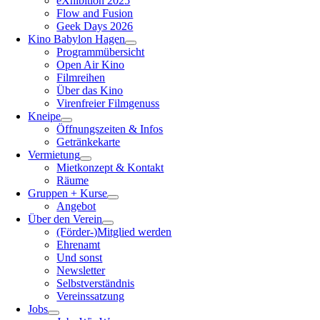
eXhibition 2025
Flow and Fusion
Geek Days 2026
Kino Babylon Hagen
Programmübersicht
Open Air Kino
Filmreihen
Über das Kino
Virenfreier Filmgenuss
Kneipe
Öffnungszeiten & Infos
Getränkekarte
Vermietung
Mietkonzept & Kontakt
Räume
Gruppen + Kurse
Angebot
Über den Verein
(Förder-)Mitglied werden
Ehrenamt
Und sonst
Newsletter
Selbstverständnis
Vereinssatzung
Jobs