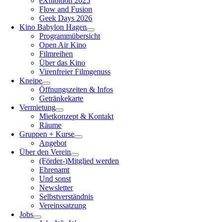
eXhibition 2025
Flow and Fusion
Geek Days 2026
Kino Babylon Hagen
Programmübersicht
Open Air Kino
Filmreihen
Über das Kino
Virenfreier Filmgenuss
Kneipe
Öffnungszeiten & Infos
Getränkekarte
Vermietung
Mietkonzept & Kontakt
Räume
Gruppen + Kurse
Angebot
Über den Verein
(Förder-)Mitglied werden
Ehrenamt
Und sonst
Newsletter
Selbstverständnis
Vereinssatzung
Jobs