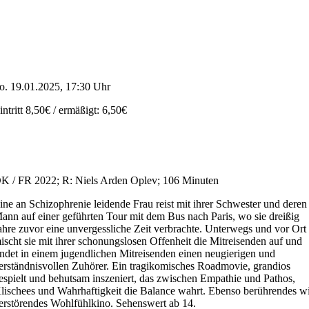
o. 19.01.2025, 17:30 Uhr
intritt 8,50€ / ermäßigt: 6,50€
K / FR 2022; R: Niels Arden
Oplev
; 106 Minuten
ine an Schizophrenie leidende Frau reist mit ihrer Schwester und deren
ann auf einer geführten Tour mit dem Bus nach Paris, wo sie dreißig
ahre zuvor eine unvergessliche Zeit verbrachte. Unterwegs und vor Ort
ischt sie mit ihrer schonungslosen Offenheit die Mitreisenden auf und
indet in einem jugendlichen Mitreisenden einen neugierigen und
erständnisvollen Zuhörer. Ein tragikomisches Roadmovie, grandios
espielt und behutsam inszeniert, das zwischen Empathie und Pathos,
lischees und Wahrhaftigkeit die Balance wahrt. Ebenso berührendes w
erstörendes Wohlfühlkino. Sehenswert ab 14.