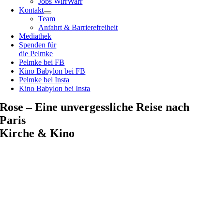
Jobs WirrWarr
Kontakt
Team
Anfahrt & Barrierefreiheit
Mediathek
Spenden für
die Pelmke
Pelmke bei FB
Kino Babylon bei FB
Pelmke bei Insta
Kino Babylon bei Insta
Rose – Eine unvergessliche Reise nach
Paris
Kirche & Kino