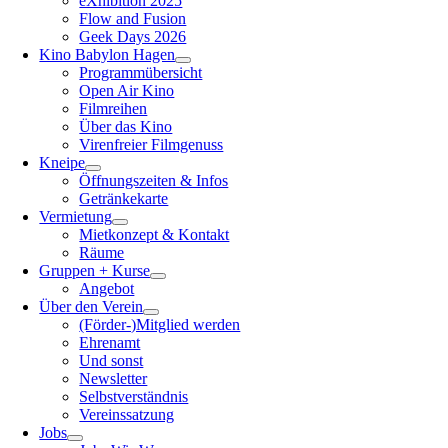
eXhibition 2025
Flow and Fusion
Geek Days 2026
Kino Babylon Hagen
Programmübersicht
Open Air Kino
Filmreihen
Über das Kino
Virenfreier Filmgenuss
Kneipe
Öffnungszeiten & Infos
Getränkekarte
Vermietung
Mietkonzept & Kontakt
Räume
Gruppen + Kurse
Angebot
Über den Verein
(Förder-)Mitglied werden
Ehrenamt
Und sonst
Newsletter
Selbstverständnis
Vereinssatzung
Jobs