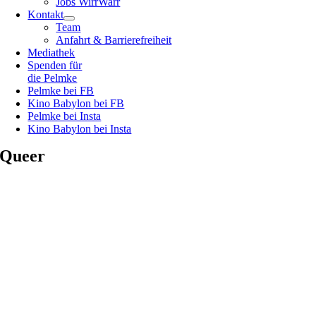
Jobs WirrWarr
Kontakt
Team
Anfahrt & Barrierefreiheit
Mediathek
Spenden für
die Pelmke
Pelmke bei FB
Kino Babylon bei FB
Pelmke bei Insta
Kino Babylon bei Insta
Queer