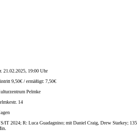
r. 21.02.2025, 19:00 Uhr
intritt 9,50€ / ermäßigt: 7,50€
ulturzentrum Pelmke
elmkestr. 14
agen
S/IT 2024; R: Luca Guadagnino; mit Daniel Craig, Drew Starkey; 13
in.