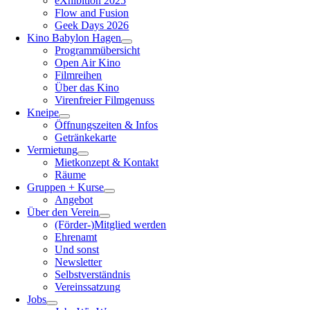
eXhibition 2025
Flow and Fusion
Geek Days 2026
Kino Babylon Hagen
Programmübersicht
Open Air Kino
Filmreihen
Über das Kino
Virenfreier Filmgenuss
Kneipe
Öffnungszeiten & Infos
Getränkekarte
Vermietung
Mietkonzept & Kontakt
Räume
Gruppen + Kurse
Angebot
Über den Verein
(Förder-)Mitglied werden
Ehrenamt
Und sonst
Newsletter
Selbstverständnis
Vereinssatzung
Jobs