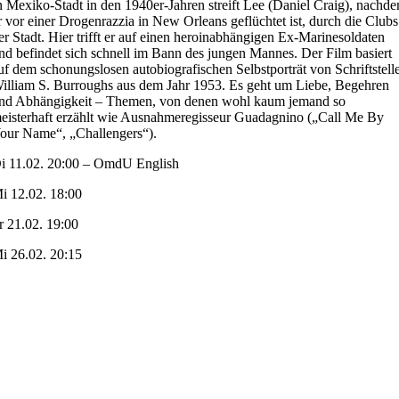
n Mexiko-Stadt in den 1940er-Jahren streift Lee (Daniel Craig), nachd
r vor einer Drogenrazzia in New Orleans geflüchtet ist, durch die Clubs
er Stadt. Hier trifft er auf einen heroinabhängigen Ex-Marinesoldaten
nd befindet sich schnell im Bann des jungen Mannes. Der Film basiert
uf dem schonungslosen autobiografischen Selbstporträt von Schriftstell
illiam S. Burroughs aus dem Jahr 1953. Es geht um Liebe, Begehren
nd Abhängigkeit – Themen, von denen wohl kaum jemand so
eisterhaft erzählt wie Ausnahmeregisseur Guadagnino („Call Me By
our Name“, „Challengers“).
i 11.02. 20:00 – OmdU English
i 12.02. 18:00
r 21.02. 19:00
i 26.02. 20:15