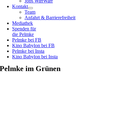
Jobs WirrWarr
Kontakt
Team
Anfahrt & Barrierefreiheit
Mediathek
Spenden für
die Pelmke
Pelmke bei FB
Kino Babylon bei FB
Pelmke bei Insta
Kino Babylon bei Insta
Pelmke im Grünen