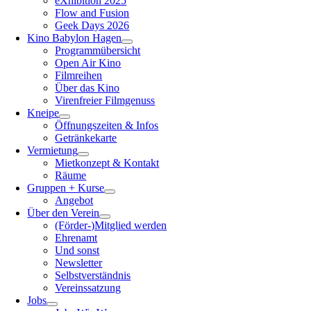
eXhibition 2025
Flow and Fusion
Geek Days 2026
Kino Babylon Hagen
Programmübersicht
Open Air Kino
Filmreihen
Über das Kino
Virenfreier Filmgenuss
Kneipe
Öffnungszeiten & Infos
Getränkekarte
Vermietung
Mietkonzept & Kontakt
Räume
Gruppen + Kurse
Angebot
Über den Verein
(Förder-)Mitglied werden
Ehrenamt
Und sonst
Newsletter
Selbstverständnis
Vereinssatzung
Jobs