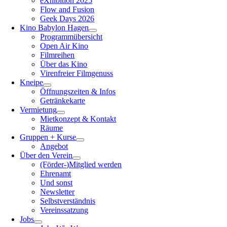
eXhibition 2025
Flow and Fusion
Geek Days 2026
Kino Babylon Hagen
Programmübersicht
Open Air Kino
Filmreihen
Über das Kino
Virenfreier Filmgenuss
Kneipe
Öffnungszeiten & Infos
Getränkekarte
Vermietung
Mietkonzept & Kontakt
Räume
Gruppen + Kurse
Angebot
Über den Verein
(Förder-)Mitglied werden
Ehrenamt
Und sonst
Newsletter
Selbstverständnis
Vereinssatzung
Jobs