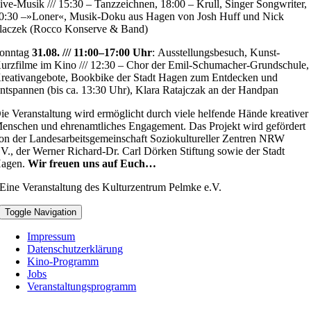
ive-Musik /// 15:30 –
Tanzzeichnen
, 18:00 –
Krull, Singer Songwriter
,
0:30 –
»Loner«, Musik-Doku aus Hagen
von Josh Huff und Nick
laczek (Rocco Konserve & Band)
onntag
31.08. /// 11:00–17:00 Uhr
:
Ausstellungsbesuch
, Kunst-
urzfilme im Kino /// 12:30 –
Chor der Emil-Schumacher-Grundschule
,
reativangebote,
Bookbike
der Stadt Hagen zum Entdecken und
ntspannen (bis ca. 13:30 Uhr),
Klara Ratajczak an der Handpan
ie Veranstaltung wird ermöglicht durch viele helfende Hände kreativer
enschen und ehrenamtliches Engagement. Das Projekt wird gefördert
on der Landesarbeitsgemeinschaft Soziokultureller Zentren NRW
.V., der Werner Richard-Dr. Carl Dörken Stiftung sowie der Stadt
agen.
Wir freuen uns auf Euch…
Eine Veranstaltung des Kulturzentrum Pelmke e.V.
Toggle Navigation
Impressum
Datenschutzerklärung
Kino-Programm
Jobs
Veranstaltungsprogramm