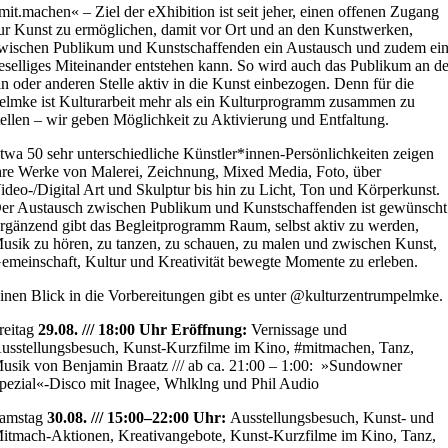
mit.machen« – Ziel der eXhibition ist seit jeher, einen offenen Zugang
ur Kunst zu ermöglichen, damit vor Ort und an den Kunstwerken,
wischen Publikum und Kunstschaffenden ein Austausch und zudem ei
eselliges Miteinander entstehen kann. So wird auch das Publikum an de
in oder anderen Stelle aktiv in die Kunst einbezogen. Denn für die
elmke ist Kulturarbeit mehr als ein Kulturprogramm zusammen zu
tellen – wir geben Möglichkeit zu Aktivierung und Entfaltung.
twa 50 sehr unterschiedliche Künstler*innen-Persönlichkeiten zeigen
hre Werke von Malerei, Zeichnung, Mixed Media, Foto, über
ideo-/Digital Art und Skulptur bis hin zu Licht, Ton und Körperkunst.
er Austausch zwischen Publikum und Kunstschaffenden ist gewünscht
rgänzend gibt das Begleitprogramm Raum, selbst aktiv zu werden,
usik zu hören, zu tanzen, zu schauen, zu malen und zwischen Kunst,
emeinschaft, Kultur und Kreativität bewegte Momente zu erleben.
inen Blick in die Vorbereitungen gibt es unter @kulturzentrumpelmke.
reitag
29.08. /// 18:00 Uhr Eröffnung:
Vernissage und
usstellungsbesuch
, Kunst-Kurzfilme im Kino, #mitmachen,
Tanz,
usik von Benjamin Braatz
/// ab ca. 21:00 – 1:00:
»Sundowner
pezial«
-Disco mit Inagee, Whlklng und Phil Audio
amstag
30.08. /// 15:00–22:00 Uhr:
Ausstellungsbesuch
, Kunst- und
itmach-Aktionen, Kreativangebote, Kunst-Kurzfilme im Kino, Tanz,