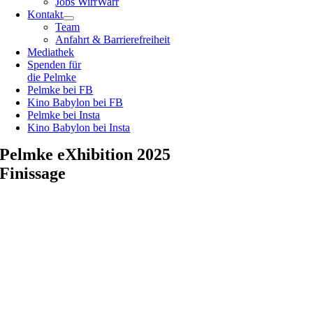
Jobs WirrWarr
Kontakt
Team
Anfahrt & Barrierefreiheit
Mediathek
Spenden für
die Pelmke
Pelmke bei FB
Kino Babylon bei FB
Pelmke bei Insta
Kino Babylon bei Insta
Pelmke eXhibition 2025
Finissage