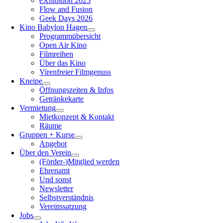
eXhibition 2025
Flow and Fusion
Geek Days 2026
Kino Babylon Hagen
Programmübersicht
Open Air Kino
Filmreihen
Über das Kino
Virenfreier Filmgenuss
Kneipe
Öffnungszeiten & Infos
Getränkekarte
Vermietung
Mietkonzept & Kontakt
Räume
Gruppen + Kurse
Angebot
Über den Verein
(Förder-)Mitglied werden
Ehrenamt
Und sonst
Newsletter
Selbstverständnis
Vereinssatzung
Jobs