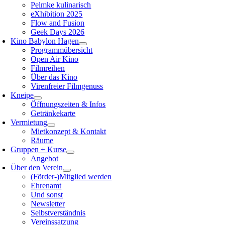
Pelmke kulinarisch
eXhibition 2025
Flow and Fusion
Geek Days 2026
Kino Babylon Hagen
Programmübersicht
Open Air Kino
Filmreihen
Über das Kino
Virenfreier Filmgenuss
Kneipe
Öffnungszeiten & Infos
Getränkekarte
Vermietung
Mietkonzept & Kontakt
Räume
Gruppen + Kurse
Angebot
Über den Verein
(Förder-)Mitglied werden
Ehrenamt
Und sonst
Newsletter
Selbstverständnis
Vereinssatzung