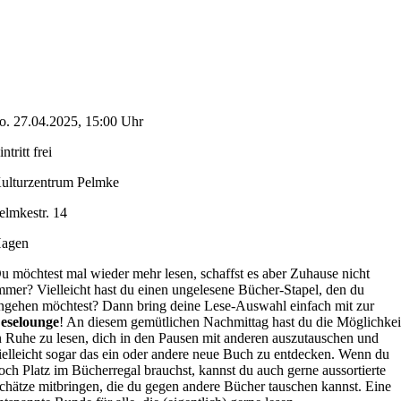
o. 27.04.2025, 15:00 Uhr
intritt frei
ulturzentrum Pelmke
elmkestr. 14
agen
u möchtest mal wieder mehr lesen, schaffst es aber Zuhause nicht
mmer? Vielleicht hast du einen ungelesene Bücher-Stapel, den du
ngehen möchtest? Dann bring deine Lese-Auswahl einfach mit zur
eselounge
! An diesem gemütlichen Nachmittag hast du die Möglichkei
n Ruhe zu lesen, dich in den Pausen mit anderen auszutauschen und
ielleicht sogar das ein oder andere neue Buch zu entdecken. Wenn du
och Platz im Bücherregal brauchst, kannst du auch gerne aussortierte
chätze mitbringen, die du gegen andere Bücher tauschen kannst. Eine