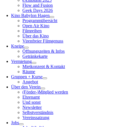
eXhibition 2025
Flow and Fusion
Geek Days 2026
Kino Babylon Hagen
Programmübersicht
Open Air Kino
Filmreihen
Über das Kino
Virenfreier Filmgenuss
Kneipe
Öffnungszeiten & Infos
Getränkekarte
Vermietung
Mietkonzept & Kontakt
Räume
Gruppen + Kurse
Angebot
Über den Verein
(Förder-)Mitglied werden
Ehrenamt
Und sonst
Newsletter
Selbstverständnis
Vereinssatzung
Jobs