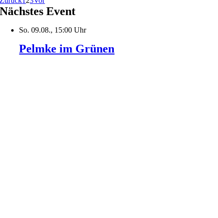
Zurück
1
2
3
Vor
Nächstes Event
So. 09.08., 15:00 Uhr
Pelmke im Grünen