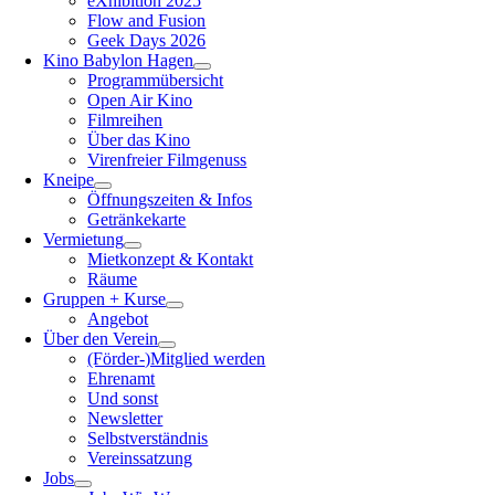
eXhibition 2025
Flow and Fusion
Geek Days 2026
Kino Babylon Hagen
Programmübersicht
Open Air Kino
Filmreihen
Über das Kino
Virenfreier Filmgenuss
Kneipe
Öffnungszeiten & Infos
Getränkekarte
Vermietung
Mietkonzept & Kontakt
Räume
Gruppen + Kurse
Angebot
Über den Verein
(Förder-)Mitglied werden
Ehrenamt
Und sonst
Newsletter
Selbstverständnis
Vereinssatzung
Jobs