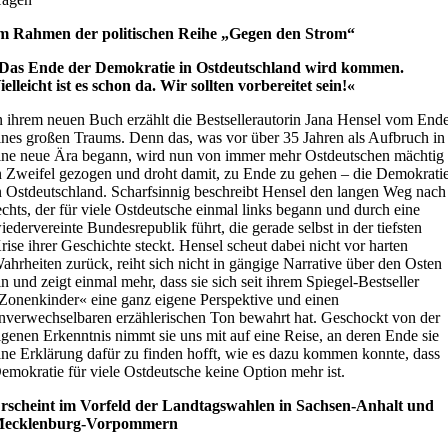
m Rahmen der politischen Reihe „Gegen den Strom“
Das Ende der Demokratie in Ostdeutschland wird kommen.
ielleicht ist es schon da. Wir sollten vorbereitet sein!«
n ihrem neuen Buch erzählt die Bestsellerautorin Jana Hensel vom End
ines großen Traums. Denn das, was vor über 35 Jahren als Aufbruch in
ine neue Ära begann, wird nun von immer mehr Ostdeutschen mächtig
n Zweifel gezogen und droht damit, zu Ende zu gehen – die Demokrati
n Ostdeutschland. Scharfsinnig beschreibt Hensel den langen Weg nach
echts, der für viele Ostdeutsche einmal links begann und durch eine
iedervereinte Bundesrepublik führt, die gerade selbst in der tiefsten
rise ihrer Geschichte steckt. Hensel scheut dabei nicht vor harten
ahrheiten zurück, reiht sich nicht in gängige Narrative über den Osten
in und zeigt einmal mehr, dass sie sich seit ihrem Spiegel-Bestseller
Zonenkinder« eine ganz eigene Perspektive und einen
nverwechselbaren erzählerischen Ton bewahrt hat. Geschockt von der
igenen Erkenntnis nimmt sie uns mit auf eine Reise, an deren Ende sie
ine Erklärung dafür zu finden hofft, wie es dazu kommen konnte, dass
emokratie für viele Ostdeutsche keine Option mehr ist.
rscheint im Vorfeld der Landtagswahlen in Sachsen-Anhalt und
ecklenburg-Vorpommern