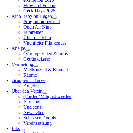
eXhibition 2025
Flow and Fusion
Geek Days 2026
Kino Babylon Hagen
Programmübersicht
Open Air Kino
Filmreihen
Über das Kino
Virenfreier Filmgenuss
Kneipe
Öffnungszeiten & Infos
Getränkekarte
Vermietung
Mietkonzept & Kontakt
Räume
Gruppen + Kurse
Angebot
Über den Verein
(Förder-)Mitglied werden
Ehrenamt
Und sonst
Newsletter
Selbstverständnis
Vereinssatzung
Jobs