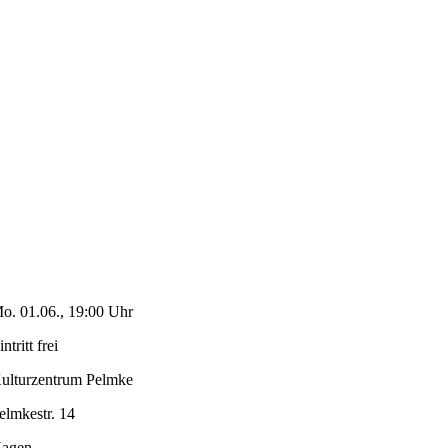
o. 01.06., 19:00 Uhr
intritt frei
ulturzentrum Pelmke
elmkestr. 14
agen