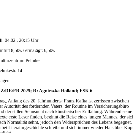
i. 04.02., 20:15 Uhr
intritt 8,50€ / ermäßigt: 6,50€
ulturzentrum Pelmke
elmkestr. 14
agen
Z/DE/FR 2025; R: Agnieszka Holland; FSK 6
rag, Anfang des 20. Jahrhunderts: Franz Kafka ist zerrissen zwischen
er Autorität des fordernden Vaters, der Routine im Versicherungsbüro
nd der stillen Sehnsucht nach künstlerischer Entfaltung. Während seine
exte erste Leser finden, beginnt die Reise eines jungen Mannes, der sic
ach Normalität sehnt, jedoch den Widersprüchen des Lebens begegnet,
abei Literaturgeschichte schreibt und sich immer wieder Hals über Kop
erliebt.