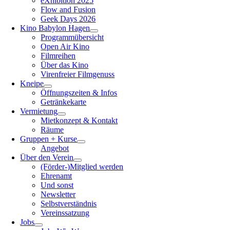
eXhibition 2025
Flow and Fusion
Geek Days 2026
Kino Babylon Hagen
Programmübersicht
Open Air Kino
Filmreihen
Über das Kino
Virenfreier Filmgenuss
Kneipe
Öffnungszeiten & Infos
Getränkekarte
Vermietung
Mietkonzept & Kontakt
Räume
Gruppen + Kurse
Angebot
Über den Verein
(Förder-)Mitglied werden
Ehrenamt
Und sonst
Newsletter
Selbstverständnis
Vereinssatzung
Jobs