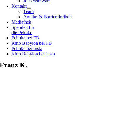
Jobs WirrWarr
Kontakt
Team
Anfahrt & Barrierefreiheit
Mediathek
Spenden für
die Pelmke
Pelmke bei FB
Kino Babylon bei FB
Pelmke bei Insta
Kino Babylon bei Insta
Franz K.