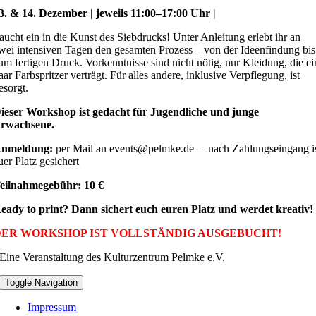
3. & 14. Dezember | jeweils 11:00–17:00 Uhr |
aucht ein in die Kunst des Siebdrucks! Unter Anleitung erlebt ihr an
wei intensiven Tagen den gesamten Prozess – von der Ideenfindung bis
um fertigen Druck. Vorkenntnisse sind nicht nötig, nur Kleidung, die ei
aar Farbspritzer verträgt. Für alles andere, inklusive Verpflegung, ist
esorgt.
ieser Workshop ist gedacht für Jugendliche und junge
rwachsene.
nmeldung:
per Mail an events@pelmke.de – nach Zahlungseingang i
uer Platz gesichert
eilnahmegebühr: 10 €
eady to print? Dann sichert euch euren Platz und werdet kreativ!
DER WORKSHOP IST VOLLSTÄNDIG AUSGEBUCHT!
Eine Veranstaltung des Kulturzentrum Pelmke e.V.
Toggle Navigation
Impressum