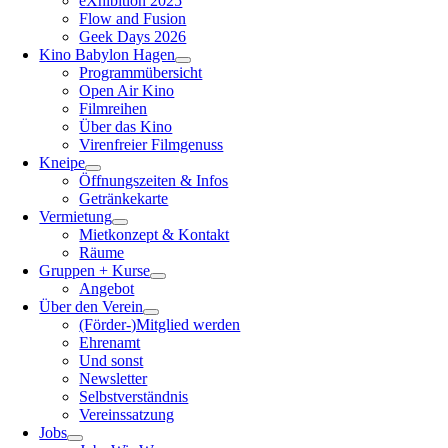
eXhibition 2025
Flow and Fusion
Geek Days 2026
Kino Babylon Hagen
Programmübersicht
Open Air Kino
Filmreihen
Über das Kino
Virenfreier Filmgenuss
Kneipe
Öffnungszeiten & Infos
Getränkekarte
Vermietung
Mietkonzept & Kontakt
Räume
Gruppen + Kurse
Angebot
Über den Verein
(Förder-)Mitglied werden
Ehrenamt
Und sonst
Newsletter
Selbstverständnis
Vereinssatzung
Jobs