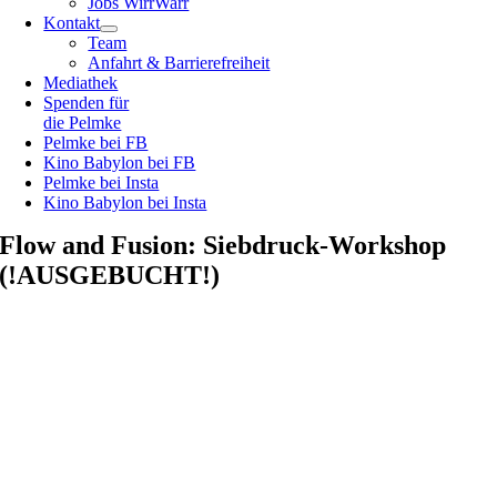
Jobs WirrWarr
Kontakt
Team
Anfahrt & Barrierefreiheit
Mediathek
Spenden für
die Pelmke
Pelmke bei FB
Kino Babylon bei FB
Pelmke bei Insta
Kino Babylon bei Insta
Flow and Fusion: Siebdruck-Workshop
(!AUSGEBUCHT!)